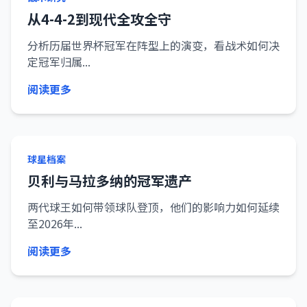
从4-4-2到现代全攻全守
分析历届世界杯冠军在阵型上的演变，看战术如何决
定冠军归属...
阅读更多
球星档案
贝利与马拉多纳的冠军遗产
两代球王如何带领球队登顶，他们的影响力如何延续
至2026年...
阅读更多