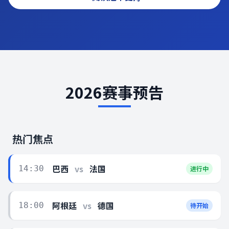
2026赛事预告
热门焦点
巴西
vs
法国
14:30
进行中
阿根廷
vs
德国
18:00
待开始