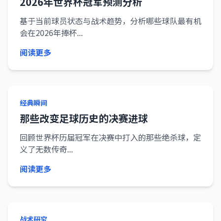
2026年世界杯冠军预测分析
基于当前球员状态与战术趋势，分析哪些球队最有机
会在2026年捧杯...
阅读更多
经典瞬间
那些改变足球历史的决赛进球
回顾世界杯历届冠军在决赛中打入的那些绝杀球，定
义了无数传奇...
阅读更多
战术研究