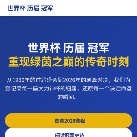
世界杯 历届 冠军
世界杯 历届 冠军
重现绿茵之巅的传奇时刻
从1930年的首届盛会到2026年的巅峰对决，我们为
您记录每一座大力神杯的归属，还原每一个决定命运
的瞬间。
查看2026赛程
阅读冠军史诗